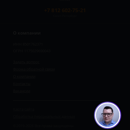
+7 812 602-75-21
Санкт-Петербург
О компании
ИНН 8501762371
ОГРН 1175029690043
Задать вопрос
Форма обратной связи
О компании
Контакты
Вакансии
Карта сайта
Обработка персональных данных
©2019-2026 Все права защищены.