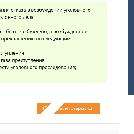
ания отказа в возбуждении уголовного
оловного дела
жет быть возбуждено, а возбужденное
т прекращению по следующим
еступления;
става преступления;
ности уголовного преследования;
Спросить юриста