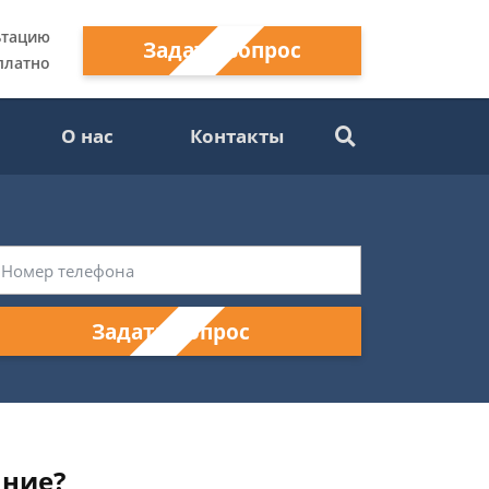
ьтацию
Задать вопрос
платно
О нас
Контакты
Задать вопрос
ание?