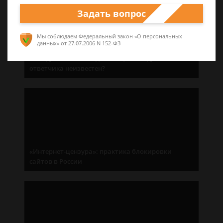
Задать вопрос
Мы соблюдаем Федеральный закон «О персональных
данных»
от 27.07.2006 N 152-ФЗ
Без адресата: как подать иск, если адрес
ответчика неизвестен?
«Интернет-цензура»: практика блокировки
сайтов в России