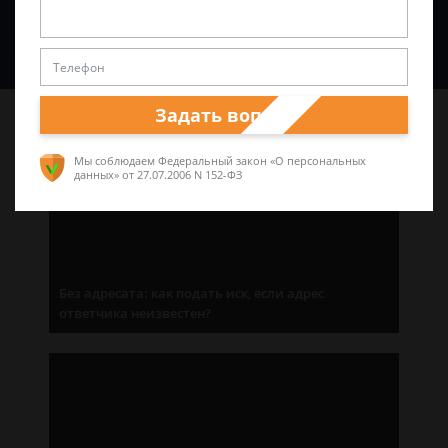
Спросить юриста
Задать вопрос
Последние статьи
Мы соблюдаем Федеральный закон «О персональных
данных»
от 27.07.2006 N 152-ФЗ
Без адресата: как подать иск, если адрес
ответчика неизвестен?