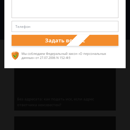
Спросить юриста
Задать вопрос
Последние статьи
Мы соблюдаем Федеральный закон «О персональных
данных»
от 27.07.2006 N 152-ФЗ
Без адресата: как подать иск, если адрес
ответчика неизвестен?