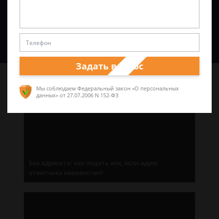
Спросить юриста
Задать вопрос
Последние статьи
Мы соблюдаем Федеральный закон «О персональных
данных»
от 27.07.2006 N 152-ФЗ
Без адресата: как подать иск, если адрес
ответчика неизвестен?