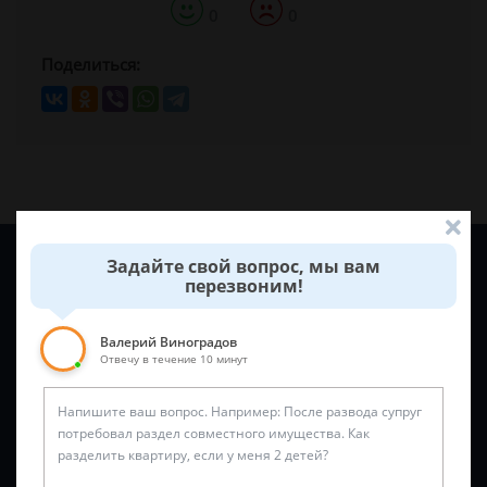
0
0
Поделиться:
Задайте вопрос и юрист ответит вам через
5 минут
!
Задайте свой вопрос, мы вам
перезвоним!
Валерий Виноградов
Отвечу в течение 10 минут