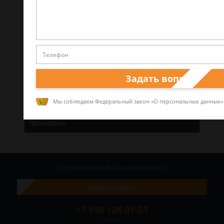
Как по номеру исполнительного листа найти
решение суда?
Задать вопрос
Мы соблюдаем Федеральный закон «О персональных данных»
Снимаем судимость: основания, сроки,
процедуры
Получите консультацию
бесплатно
Задать вопрос
+7 495 128-01-53
Москва