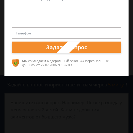
Была ли эта статья для вас полезной?
0
0
Поделиться:
Задать вопрос
Мы соблюдаем Федеральный закон «О персональных
данных»
от 27.07.2006 N 152-ФЗ
Задайте вопрос и юрист ответит вам через
5 минут
!