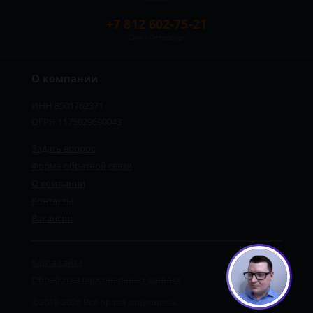
+7 812 602-75-21
Санкт-Петербург
О компании
ИНН 8501762371
ОГРН 1175029690043
Задать вопрос
Форма обратной связи
О компании
Контакты
Вакансии
Карта сайта
Обработка персональных данных
©2019-2026 Все права защищены.