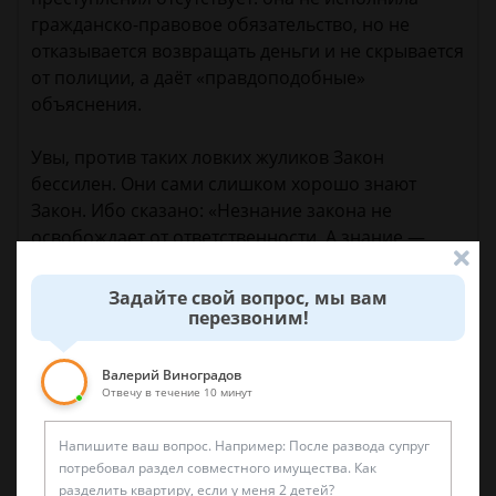
гражданско-правовое обязательство, но не
отказывается возвращать деньги и не скрывается
от полиции, а даёт «правдоподобные»
объяснения.
Увы, против таких ловких жуликов Закон
бессилен. Они сами слишком хорошо знают
Закон. Ибо сказано: «Незнание закона не
освобождает от ответственности. А знание —
очень часто».
Задайте свой вопрос, мы вам
перезвоним!
24 марта 2015 г. 12:35
Валерий Виноградов
Отвечу в течение 10 минут
Спросить юриста