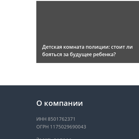
Детская комната полиции: стоит ли
бояться за будущее ребенка?
О компании
ИНН 8501762371
ОГРН 1175029690043