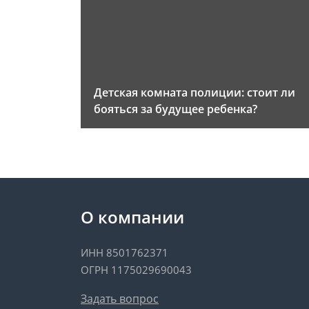
Детская комната полиции: стоит ли
бояться за будущее ребенка?
О компании
ИНН 8501762371
ОГРН 1175029690043
Задать вопрос