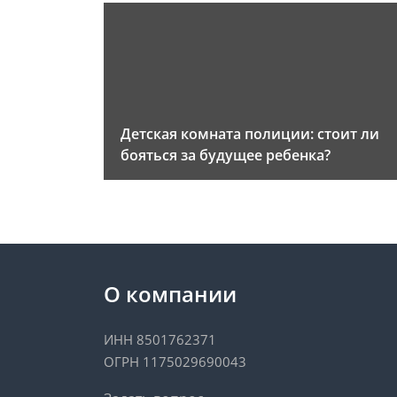
Детская комната полиции: стоит ли
бояться за будущее ребенка?
О компании
ИНН 8501762371
ОГРН 1175029690043