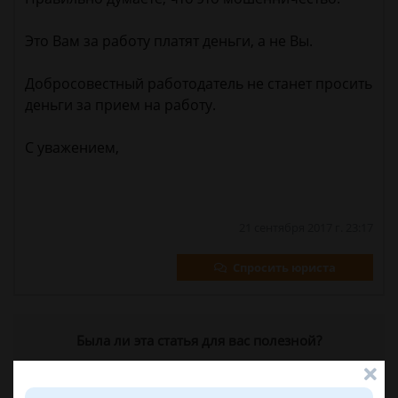
Это Вам за работу платят деньги, а не Вы.
Добросовестный работодатель не станет просить
деньги за прием на работу.
С уважением,
21 сентября 2017 г. 23:17
Спросить юриста
Была ли эта статья для вас полезной?
0
0