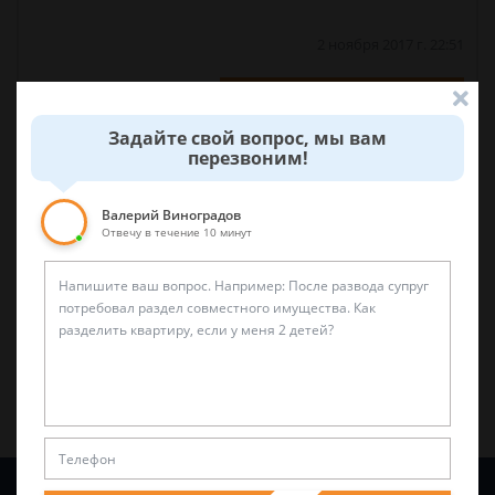
2 ноября 2017 г. 22:51
Спросить юриста
Задайте свой вопрос, мы вам
перезвоним!
Была ли эта статья для вас полезной?
Валерий Виноградов
Отвечу в течение 10 минут
0
0
Поделиться:
Задайте вопрос и юрист ответит вам через
5 минут
!