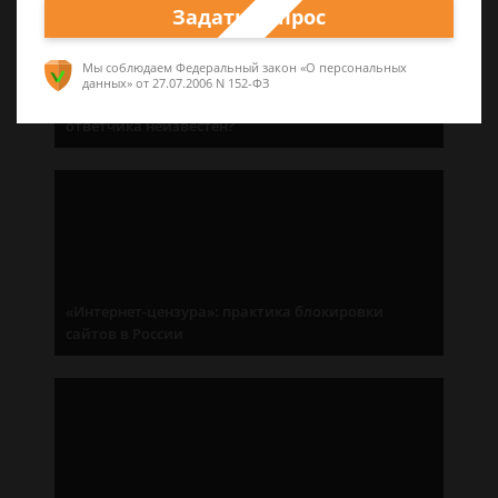
Задать вопрос
Мы соблюдаем Федеральный закон «О персональных
данных»
от 27.07.2006 N 152-ФЗ
Без адресата: как подать иск, если адрес
ответчика неизвестен?
«Интернет-цензура»: практика блокировки
сайтов в России