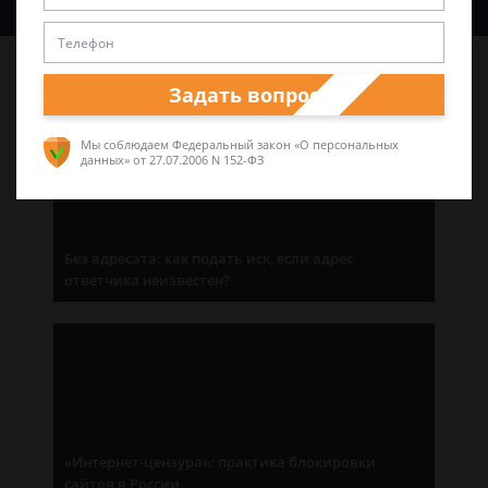
Последние статьи
Задать вопрос
Мы соблюдаем Федеральный закон «О персональных
данных»
от 27.07.2006 N 152-ФЗ
Без адресата: как подать иск, если адрес
ответчика неизвестен?
«Интернет-цензура»: практика блокировки
сайтов в России