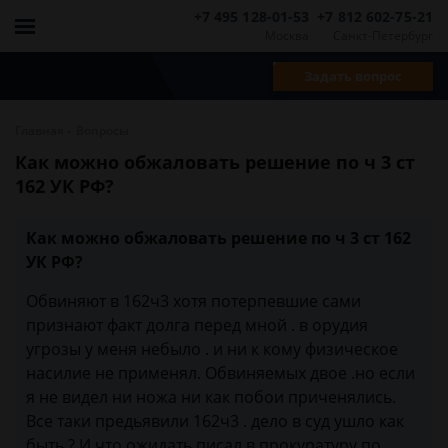
+7 495 128-01-53
+7 812 602-75-21
Москва
Санкт-Петербург
Задать вопрос
-
Главная
Вопросы
Как можно обжаловать решение по ч 3 ст
162 УК РФ?
Как можно обжаловать решение по ч 3 ст 162
УК РФ?
Обвиняют в 162ч3 хотя потерпевшие сами
признают факт долга перед мной . в орудия
угрозы у меня небыло . и ни к кому физическое
насилие не применял. Обвиняемых двое .но если
я не видел ни ножа ни как побои приченялись.
Все таки предьявили 162ч3 . дело в суд ушло как
быть ? И что ожидать писал в прокуратуру по