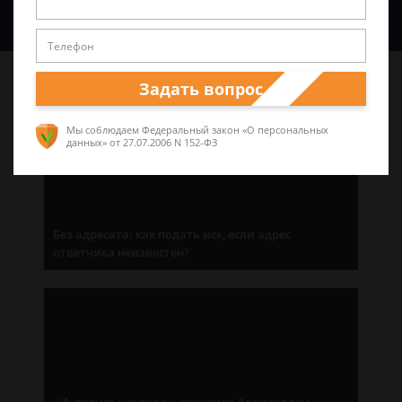
Спросить юриста
Последние статьи
Задать вопрос
Мы соблюдаем Федеральный закон «О персональных
данных»
от 27.07.2006 N 152-ФЗ
Без адресата: как подать иск, если адрес
ответчика неизвестен?