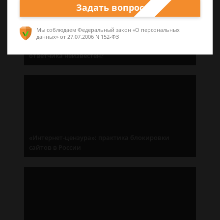
Задать вопрос
Мы соблюдаем Федеральный закон «О персональных
данных»
от 27.07.2006 N 152-ФЗ
Без адресата: как подать иск, если адрес
ответчика неизвестен?
«Интернет-цензура»: практика блокировки
сайтов в России