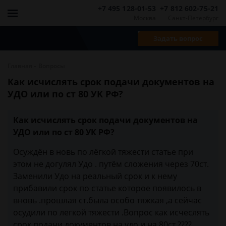
+7 495 128-01-53
+7 812 602-75-21
Москва
Санкт-Петербург
Задать вопрос
-
Главная
Вопросы
Как исчислять срок подачи документов на
УДО или по ст 80 УК РФ?
Как исчислять срок подачи документов на
УДО или по ст 80 УК РФ?
Осуждён в новь по лёгкой тяжести статье при
этом не догулял Удо . путём сложения через 70ст.
Заменили Удо на реальный срок и к нему
прибавили срок по статье которое появилось в
вновь .прошлая ст.была особо тяжкая ,а сейчас
осудили по легкой тяжести .Вопрос как исчеслять
срок подачи документов на удо и на 80ст.????