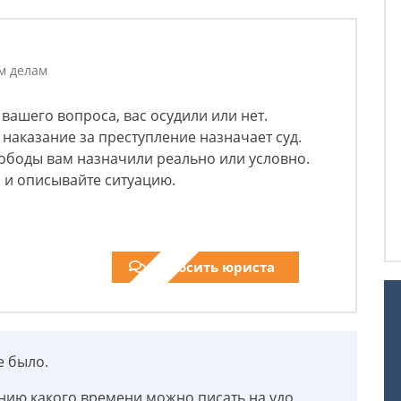
м делам
вашего вопроса, вас осудили или нет.
 наказание за преступление назначает суд.
ободы вам назначили реально или условно.
 и описывайте ситуацию.
Спросить юриста
е было.
чению какого времени можно писать на удо