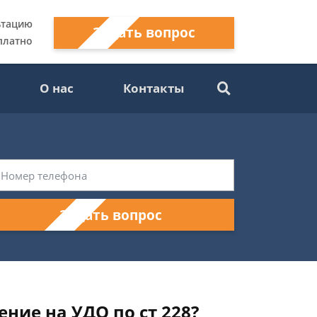
ьтацию
Задать вопрос
платно
О нас
Контакты
Задать вопрос
ние на УДО по ст 228?