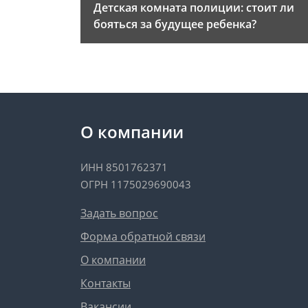
Детская комната полиции: стоит ли
бояться за будущее ребенка?
О компании
ИНН 8501762371
ОГРН 1175029690043
Задать вопрос
Форма обратной связи
О компании
Контакты
Вакансии