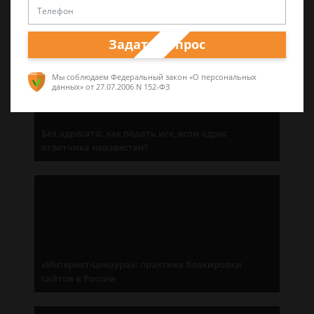
Последние статьи
Задать вопрос
Мы соблюдаем Федеральный закон «О персональных
данных»
от 27.07.2006 N 152-ФЗ
Без адресата: как подать иск, если адрес
ответчика неизвестен?
«Интернет-цензура»: практика блокировки
сайтов в России