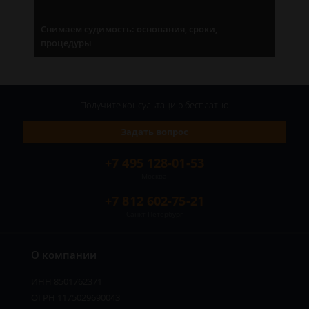
Снимаем судимость: основания, сроки,
процедуры
Получите консультацию
бесплатно
Задать вопрос
+7 495 128-01-53
Москва
+7 812 602-75-21
Санкт-Петербург
О компании
ИНН 8501762371
ОГРН 1175029690043