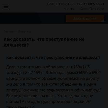
+7 495 128-01-53
+7 812 602-75-21
Москва
Санкт-Петербург
Задать вопрос
-
Главная
Вопросы
Как доказать, что преступление не
длящееся?
Как доказать, что преступление не длящееся?
Дело в том что меня обвиняют в ст 159ч1 ( 3
эпизода ) и ч2 159 ст 3 эпизода суммы 6090 и 6900
вернула в полном объёме ,устроилась на работу
,но дело в том что все хотят объединить в один
эпизод !!,скажите это ведь хуже чем обычный суд !
Все потерпевшие разные ! Хотят сделать одну
статью ! А не одно судо производство ,зачем
такое делают ?