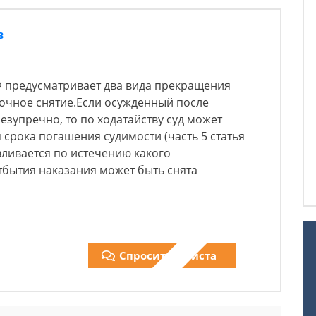
в
РФ предусматривает два вида прекращения
рочное снятие.Если осужденный после
езупречно, то по ходатайству суд может
 срока погашения судимости (часть 5 статья
вливается по истечению какого
тбытия наказания может быть снята
Спросить юриста