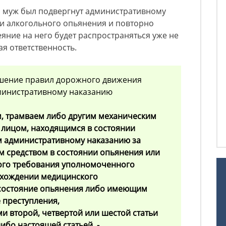
ш муж был подвергнут административному
ии алкогольного опьянения и повторно
ние на него будет распространяться уже не
ая ответственность.
рушение правил дорожного движения
министративному наказанию
, трамваем либо другим механическим
 лицом, находящимся в состоянии
м административному наказанию за
 средством в состоянии опьянения или
ого требования уполномоченного
охождении медицинского
 состояние опьянения либо имеющим
 преступления,
и второй, четвертой или шестой статьи
ибо настоящей статьей, -