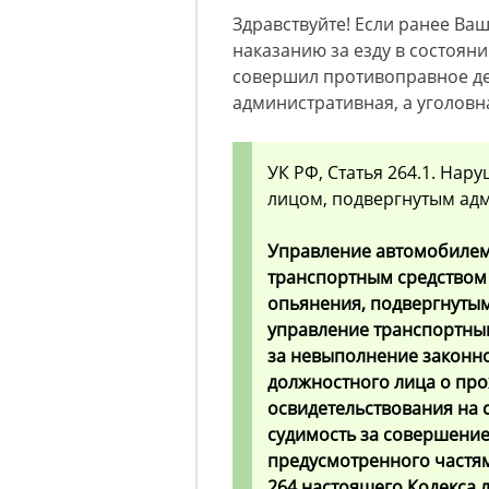
Здравствуйте! Если ранее Ва
наказанию за езду в состоян
совершил противоправное дея
административная, а уголовн
УК РФ, Статья 264.1. На
лицом, подвергнутым ад
Управление автомобилем
транспортным средством
опьянения, подвергнуты
управление транспортным
за невыполнение законн
должностного лица о пр
освидетельствования на
судимость за совершение
предусмотренного частям
264
настоящего Кодекса л