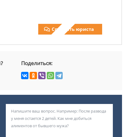
Спросить юриста
й?
Поделиться: