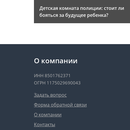
Детская комната полиции: стоит ли
бояться за будущее ребенка?
О компании
ИНН 8501762371
ОГРН 1175029690043
Задать вопрос
Форма обратной связи
О компании
Контакты