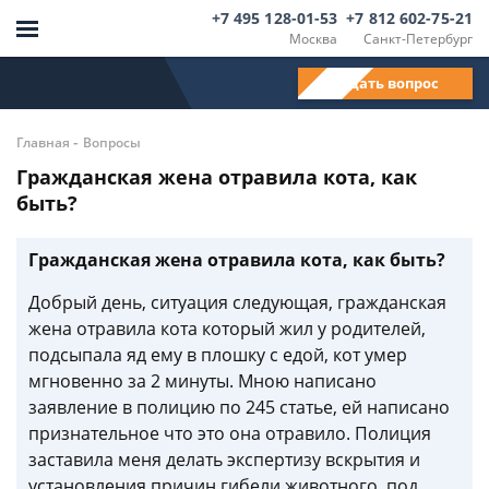
+7 495 128-01-53
+7 812 602-75-21
Москва
Санкт-Петербург
Задать вопрос
-
Главная
Вопросы
Гражданская жена отравила кота, как
быть?
Гражданская жена отравила кота, как быть?
Добрый день, ситуация следующая, гражданская
жена отравила кота который жил у родителей,
подсыпала яд ему в плошку с едой, кот умер
мгновенно за 2 минуты. Мною написано
заявление в полицию по 245 статье, ей написано
признательное что это она отравило. Полиция
заставила меня делать экспертизу вскрытия и
установления причин гибели животного, под