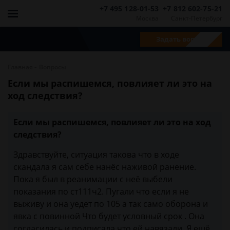
+7 495 128-01-53
+7 812 602-75-21
Москва
Санкт-Петербург
Задать вопрос
-
Главная
Вопросы
Если мы распишемся, повлияет ли это на
ход следствия?
Если мы распишемся, повлияет ли это на ход
следствия?
Здравствуйте, ситуация такова что в ходе
скандала я сам себе нанёс наживой ранение.
Пока я был в реанимации с неё выбели
показания по ст111ч2. Пугали что если я не
выживу и она уедет по 105 а так само оборона и
явка с повинной Что будет условный срок . Она
согласилась и подписала что ей навязали. Я ещё