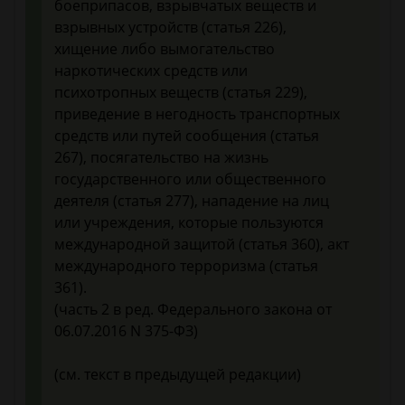
боеприпасов, взрывчатых веществ и
взрывных устройств (статья 226),
хищение либо вымогательство
наркотических средств или
психотропных веществ (статья 229),
приведение в негодность транспортных
средств или путей сообщения (статья
267), посягательство на жизнь
государственного или общественного
деятеля (статья 277), нападение на лиц
или учреждения, которые пользуются
международной защитой (статья 360), акт
международного терроризма (статья
361).
1
(часть 2 в ред. Федерального закона от
06.07.2016 N 375-ФЗ)
(см. текст в предыдущей редакции)