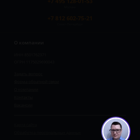
+7 495 128-01-53
Москва
+7 812 602-75-21
Санкт-Петербург
О компании
ИНН 8501762371
ОГРН 1175029690043
Задать вопрос
Форма обратной связи
О компании
Контакты
Вакансии
Карта сайта
Обработка персональных данных