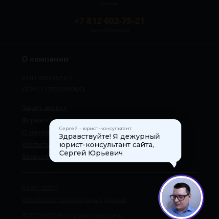
Москва
+7 812 602-75-21
Санкт-Петербург
О компании
ИНН 8501762371
ОГРН 1175029690043
Задать вопрос
Форма обратной связи
Сергей - юрист-консультант
О компании
Здравствуйте! Я дежурный
Контакты
юрист-консультант сайта,
Сергей Юрьевич
Вакансии
Карта сайта
1
Обработка персональных данных
©2019-2026 Все права защищены.