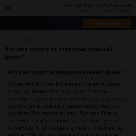
+7 495 128-01-53
+7 812 602-75-21
Москва
Санкт-Петербург
Задать вопрос
-
Главная
Вопросы
Что мне грозит за заведомо ложный
донос?
Что мне грозит за заведомо ложный донос?
Здравствуйте! У меня случилось такая сложная
ситуация. Виновата я сама. Дело было так. 3
сентября я дома выпила вино. Потом не хотелось
одной сидеть, поехала к знакомой в соседнюю
деревню. Там сидели до утра. Я уснула. Потом
зазвенел телефон, звонила дочка. Было уже 7
часов утра. Я так спешила домой, что нажала на
педаль 100-120 км/ч, дорога была прямая и не