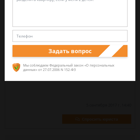
объяснение в рамках доследственной проверки
по факту угона автомобиля, разговора о
привлечении к уголовной ответственности по ст.
307 УК РФ быть не может.
В любом случае, это все теория, Вам желательно
на встречу с дознавателем отправляться с
Задать вопрос
юристом, который не даст Вам сказать ничего
лишнего.
Мы соблюдаем Федеральный закон «О персональных
данных»
от 27.07.2006 N 152-ФЗ
Удачи!
5 сентября 2017 г. 14:40
Спросить юриста