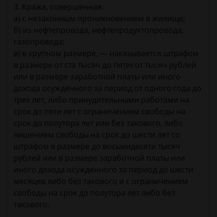
3. Кража, совершенная:
а) с незаконным проникновением в жилище;
б) из нефтепровода, нефтепродуктопровода,
газопровода;
в) в крупном размере, — наказывается штрафом
в размере от ста тысяч до пятисот тысяч рублей
или в размере заработной платы или иного
дохода осужденного за период от одного года до
трех лет, либо принудительными работами на
срок до пяти лет с ограничением свободы на
срок до полутора лет или без такового, либо
лишением свободы на срок до шести лет со
штрафом в размере до восьмидесяти тысяч
рублей или в размере заработной платы или
иного дохода осужденного за период до шести
месяцев либо без такового и с ограничением
свободы на срок до полутора лет либо без
такового.