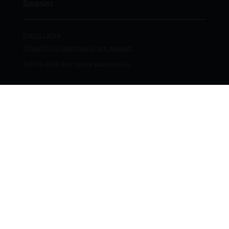
Вакансии
Карта сайта
Обработка персональных данных
©2019-2026 Все права защищены.
Сергей Юрьевич
юрист-консультант
Чат
Ответы
Звонок
Ожидайте, вам печатают сообщение