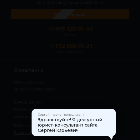
Получите консультацию
бесплатно
Задать вопрос
+7 495 128-01-53
Москва
+7 812 602-75-21
Санкт-Петербург
О компании
ИНН 8501762371
ОГРН 1175029690043
Задать вопрос
Форма обратной связи
Сергей - юрист-консультант
О компании
Здравствуйте! Я дежурный
Контакты
юрист-консультант сайта,
Сергей Юрьевич
Вакансии