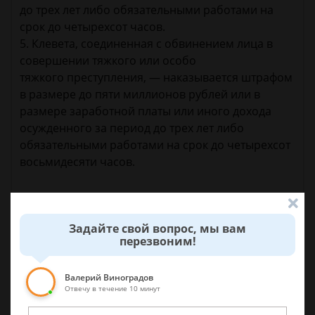
до трех лет либо обязательными работами на
срок до четырехсот часов.
5. Клевета, соединенная с обвинением лица в
совершении тяжкого или особо
тяжкого преступления, — наказывается штрафом
в размере до пяти миллионов рублей или в
размере заработной платы или иного дохода
осужденного за период до трех лет либо
обязательными работами на срок до четырехсот
восьмидесяти часов.
14 сентября 2017 г. 22:29
Задайте свой вопрос, мы вам
перезвоним!
Спросить юриста
Валерий Виноградов
Отвечу в течение 10 минут
Что мне в таком случае сделать?