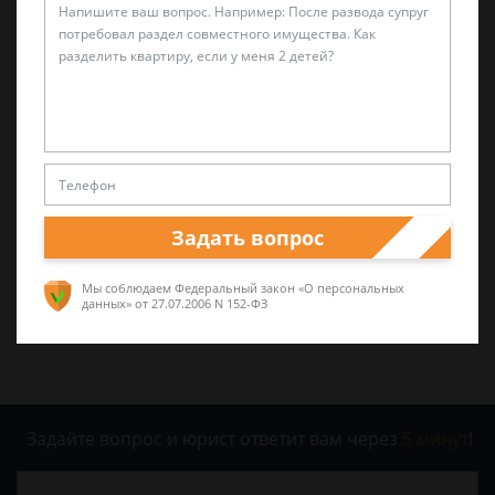
14 сентября 2017 г. 21:42
Была ли эта статья для вас полезной?
0
0
Задать вопрос
Поделиться:
Мы соблюдаем Федеральный закон «О персональных
данных»
от 27.07.2006 N 152-ФЗ
Задайте вопрос и юрист ответит вам через
5 минут
!