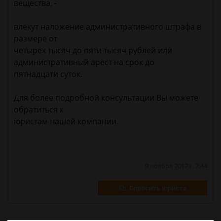
вещества, -
влекут наложение административного штрафа в
размере от
четырех тысяч до пяти тысяч рублей или
административный арест на срок до
пятнадцати суток.
Для более подробной консультации Вы можете
обратиться к
юристам нашей компании.
9 ноября 2017 г. 7:44
Спросить юриста