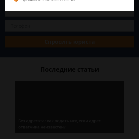
Спросить юриста
Последние статьи
Без адресата: как подать иск, если адрес
ответчика неизвестен?