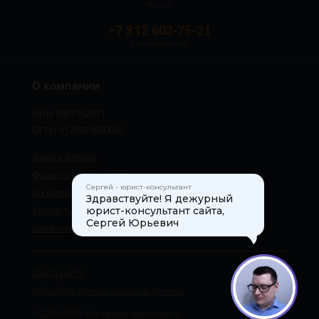
Москва
+7 812 602-75-21
Санкт-Петербург
О компании
ИНН 8501762371
ОГРН 1175029690043
Задать вопрос
Форма обратной связи
Сергей - юрист-консультант
О компании
Здравствуйте! Я дежурный
Контакты
юрист-консультант сайта,
Сергей Юрьевич
Вакансии
Карта сайта
1
Обработка персональных данных
©2019-2026 Все права защищены.