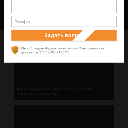
Спросить юриста
Задать вопрос
Последние статьи
Мы соблюдаем Федеральный закон «О персональных
данных»
от 27.07.2006 N 152-ФЗ
Без адресата: как подать иск, если адрес
ответчика неизвестен?