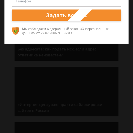
Задать вопрос
Мы соблюдаем Федеральный закон «О персональных
данных»
от 27.07.2006 N 152-ФЗ
Без адресата: как подать иск, если адрес
ответчика неизвестен?
«Интернет-цензура»: практика блокировки
сайтов в России