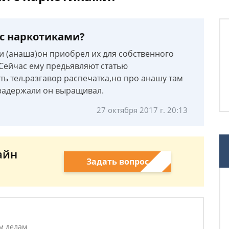
 с наркотиками?
и (анаша)он приобрел их для собственного
Сейчас ему предьявляют статью
ть тел.разгавор распечатка,но про анашу там
 задержали он выращивал.
27 октября 2017 г. 20:13
айн
Задать вопрос
м делам