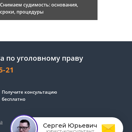
Снимаем судимость: основания,
сроки, процедуры
а по уголовному праву
5-21
Сергей - юрист-консультант
Получите консультацию
Здравствуйте! Я дежурный
бесплатно
юрист-консультант сайта,
Сергей Юрьевич
та
Обработка персональных данных
1
Сергей Юрьевич
юрист-консультант