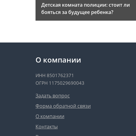
Детская комната полиции: стоит ли
бояться за будущее ребенка?
О компании
ИНН 8501762371
ОГРН 1175029690043
Задать вопрос
Форма обратной связи
О компании
Контакты