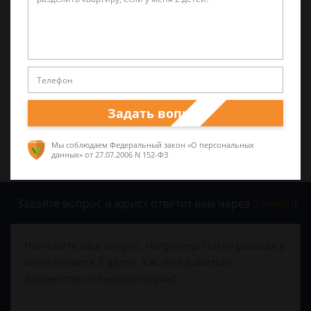
Была ли эта статья для вас полезной?
0
0
Поделиться:
Задать вопрос
Мы соблюдаем Федеральный закон «О персональных
данных»
от 27.07.2006 N 152-ФЗ
Задайте вопрос и юрист ответит вам через
5 минут
!