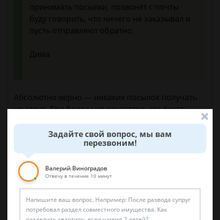
принимать посылки, позвонят с почты
буду говорить, что ничего не заказывал и
пусть отправляют обратно
Дима
Абсолютно верно — никаких посылок получать
не стоит. Тем более нет доказательств факта
оплата Вами пересылки.
Задайте свой вопрос, мы вам
перезвоним!
6 ноября 2017 г. 13:45
Валерий Виноградов
Отвечу в течение 10 минут
Спросить юриста