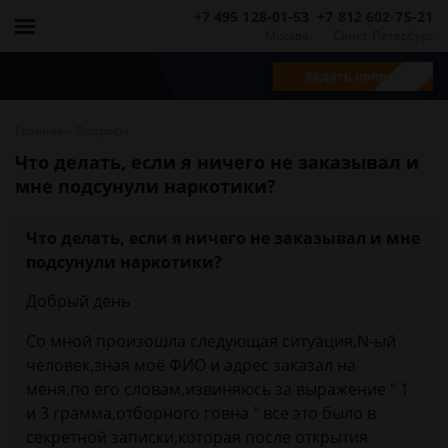
+7 495 128-01-53
+7 812 602-75-21
Москва
Санкт-Петербург
Задать вопрос
-
Главная
Вопросы
Что делать, если я ничего не заказывал и
мне подсунули наркотики?
Что делать, если я ничего не заказывал и мне
подсунули наркотики?
Добрый день
Со мной произошла следующая ситуация,N-ый
человек,зная моё ФИО и адрес заказал на
меня,по его словам,извиняюсь за выражение " 1
и 3 грамма,отборного говна " все это было в
секретной записки,которая после открытия