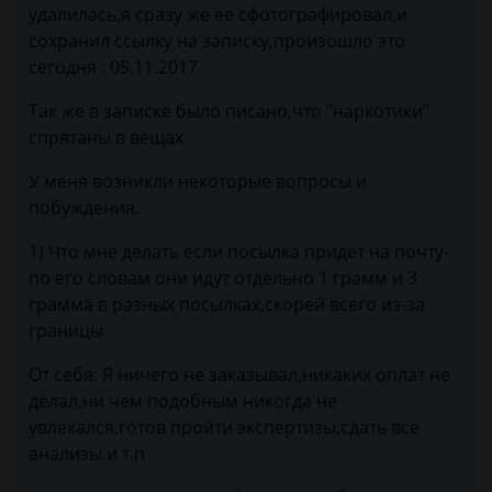
удалилась,я сразу же ее сфотографировал,и
сохранил ссылку на записку,произошло это
сегодня : 05.11.2017
Так же в записке было писано,что "наркотики"
спрятаны в вещах
У меня возникли некоторые вопросы и
побуждения.
1) Что мне делать если посылка придет на почту-
по его словам они идут отдельно 1 грамм и 3
грамма в разных посылках,скорей всего из-за
границы
От себя: Я ничего не заказывал,никаких оплат не
делал,ни чем подобным никогда не
увлекался,готов пройти экспертизы,сдать все
анализы и т.п