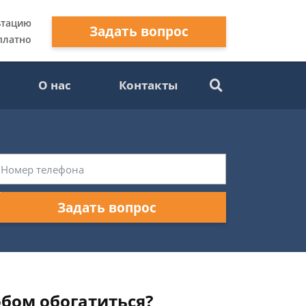
ьтацию
Задать вопрос
платно
О нас
Контакты
Задать вопрос
обом обогатиться?