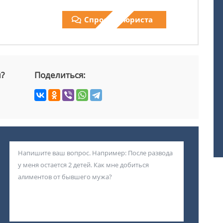
Спросить юриста
й?
Поделиться: