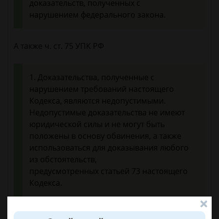
доказательств, полученных с
нарушением федерального закона.
А также ч. ст. 75 УПК РФ
1. Доказательства, полученные с
нарушением требований настоящего
Кодекса, являются недопустимыми.
Недопустимые доказательства не имеют
юридической силы и не могут быть
положены в основу обвинения, а также
использоваться для доказывания любого
из обстоятельств,
предусмотренных статьей 73 настоящего
Кодекса.
Если все что вы написали в вопросе имеет место