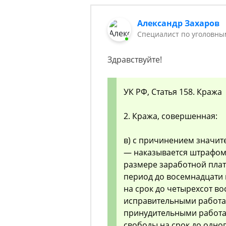
Александр Захаров
Специалист по уголовны
Здравствуйте!
УК РФ, Статья 158. Кража
2. Кража, совершенная:
в) с причинением значит
— наказывается штрафом 
размере заработной плат
период до восемнадцати
на срок до четырехсот во
исправительными работам
принудительными работам
свободы на срок до одног