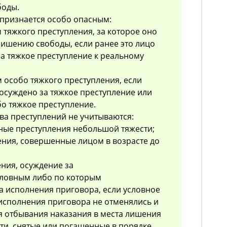
боды.
 признается особо опасным:
 тяжкого преступления, за которое оно
лишению свободы, если ранее это лицо
за тяжкое преступление к реальному
 особо тяжкого преступления, если
 осуждено за тяжкое преступление или
бо тяжкое преступление.
ва преступлений не учитываются:
ные преступления небольшой тяжести;
ления, совершенные лицом в возрасте до
ения, осуждение за
словным либо по которым
а исполнения приговора, если условное
исполнения приговора не отменялись и
я отбывания наказания в места лишения
ти, снятые или погашенные в порядке,