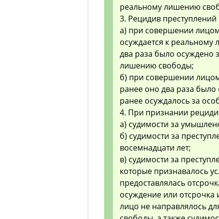
реальному лишению сво
3. Рецидив преступлений
а) при совершении лицом
осуждается к реальному 
два раза было осуждено 
лишению свободы;
б) при совершении лицом
ранее оно два раза было
ранее осуждалось за осо
4. При признании рециди
а) судимости за умышлен
б) судимости за преступ
восемнадцати лет;
в) судимости за преступл
которые признавалось у
предоставлялась отсрочк
осуждение или отсрочка 
лицо не направлялось дл
свободы, а также судимос