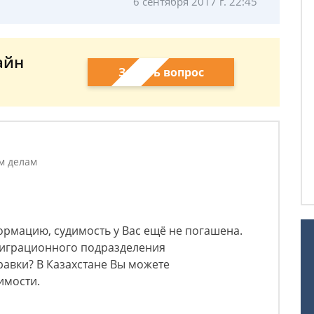
6 сентября 2017 г. 22:45
айн
Задать вопрос
м делам
ормацию, судимость у Вас ещё не погашена.
миграционного подразделения
авки? В Казахстане Вы можете
имости.