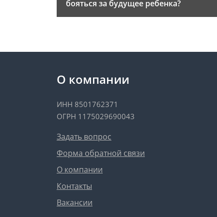
бояться за будущее ребенка?
О компании
ИНН 8501762371
ОГРН 1175029690043
Задать вопрос
Форма обратной связи
О компании
Контакты
Вакансии