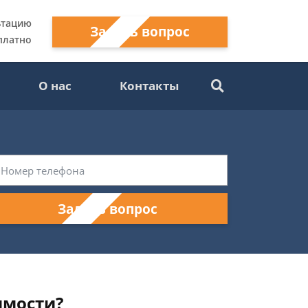
ьтацию
Задать вопрос
платно
О нас
Контакты
Задать вопрос
имости?