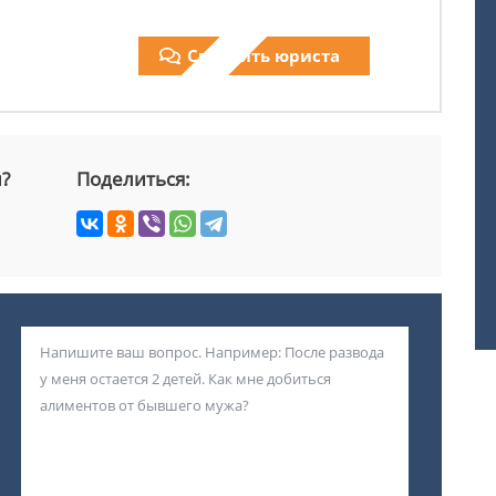
Спросить юриста
й?
Поделиться: