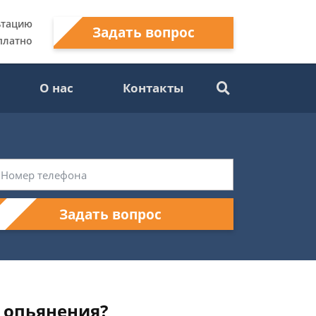
ьтацию
Задать вопрос
платно
О нас
Контакты
Задать вопрос
о опьянения?