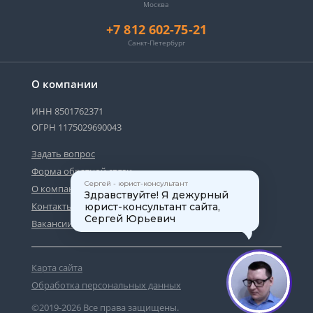
Москва
+7 812 602-75-21
Санкт-Петербург
О компании
ИНН 8501762371
ОГРН 1175029690043
Задать вопрос
Форма обратной связи
Сергей - юрист-консультант
О компании
Здравствуйте! Я дежурный
Контакты
юрист-консультант сайта,
Сергей Юрьевич
Вакансии
Карта сайта
1
Обработка персональных данных
©2019-2026 Все права защищены.