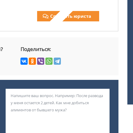
Спросить юриста
й?
Поделиться: