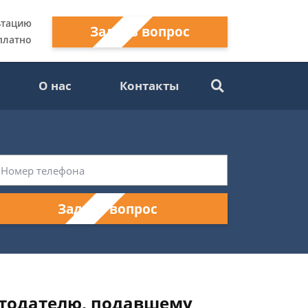
ьтацию
Задать вопрос
платно
О нас
Контакты
Задать вопрос
ботодателю, подавшему