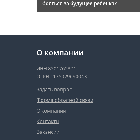
бояться за будущее ребенка?
О компании
ИНН 8501762371
ОГРН 1175029690043
Задать вопрос
Форма обратной связи
О компании
Контакты
Вакансии