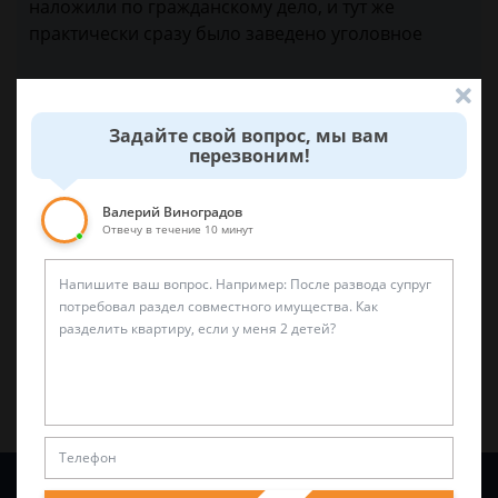
наложили по гражданскому дело, и тут же
практически сразу было заведено уголовное
21 апреля 2015 г. 17:20
Задайте свой вопрос, мы вам
перезвоним!
Была ли эта статья для вас полезной?
Валерий Виноградов
Отвечу в течение 10 минут
0
0
Поделиться:
Задайте вопрос и юрист ответит вам через
5 минут
!