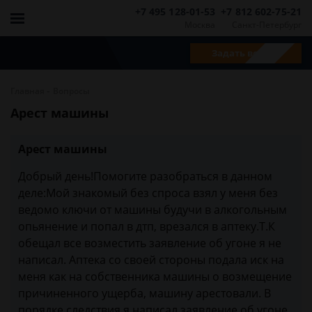
+7 495 128-01-53
+7 812 602-75-21
Москва
Санкт-Петербург
Задать вопрос
-
Главная
Вопросы
Арест машины
Арест машины
Добрый день!Помогите разобраться в данном
деле:Мой знакомый без спроса взял у меня без
ведомо ключи от машины будучи в алкогольным
опьянение и попал в дтп, врезался в аптеку.Т.К
обещал все возместить заявление об угоне я не
написал. Аптека со своей стороны подала иск на
меня как на собственника машины о возмещение
причиненного ущерба, машину арестовали. В
порядке следствия я написал заявление об угоне,