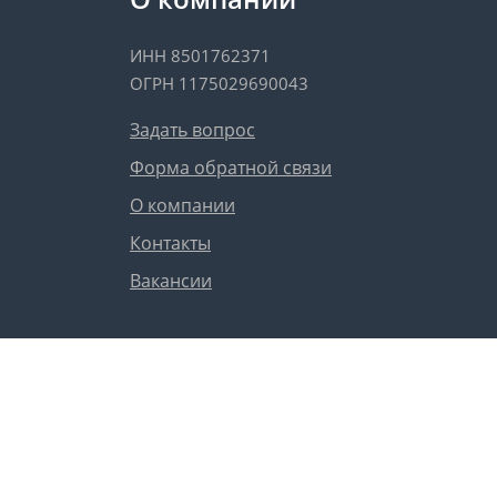
ИНН 8501762371
ОГРН 1175029690043
Задать вопрос
Форма обратной связи
О компании
Контакты
Вакансии
Сергей Юрьевич
юрист-консультант
1