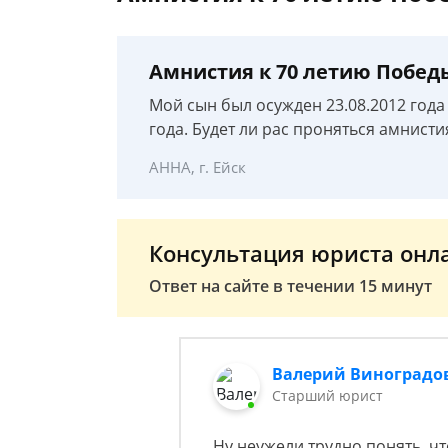
Амнистия к 70 летию Побед
Мой сын был осужден 23.08.2012 года по
года. Будет ли рас проняться амнисти
АННА, г. Ейск
Консультация юриста онл
Ответ на сайте в течении 15 минут
Валерий Виноградо
Старший юрист
Ну неужели трудно понять, чт