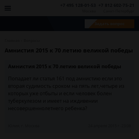
+7 495 128-01-53
+7 812 602-75-21
Москва
Санкт-Петербург
Задать вопрос
-
Главная
Вопросы
Амнистия 2015 к 70 летию великой победы
Амнистия 2015 к 70 летию великой победы
Попадает ли статья 161 под амнистию если это
вторая судимость сроком на пять лет,четыре из
которых уже отбыты и если человек болен
туберкулезом и имеет на иждивении
несовершеннолетнего ребенка?
Юлия, г. Москва
24 апреля 2015 г. 23:08