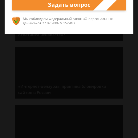
Задать вопрос
Мы соблюдаем Федеральный закон «О персональных
данных»
от 27.07.2006 N 152-ФЗ
Без адресата: как подать иск, если адрес
ответчика неизвестен?
«Интернет-цензура»: практика блокировки
сайтов в России