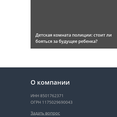
Детская комната полиции: стоит ли
бояться за будущее ребенка?
О компании
ИНН 8501762371
ОГРН 1175029690043
Задать вопрос