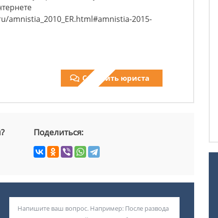
нтернете
ru/amnistia_2010_ER.html#amnistia-2015-
Спросить юриста
й?
Поделиться: