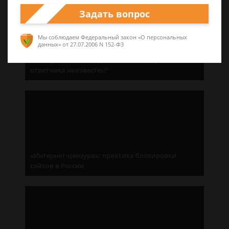
Задать вопрос
Мы соблюдаем Федеральный закон «О персональных
данных»
от 27.07.2006 N 152-ФЗ
Без адресата: как подать иск, если адрес
ответчика неизвестен?
«Интернет-цензура»: практика блокировки
сайтов в России