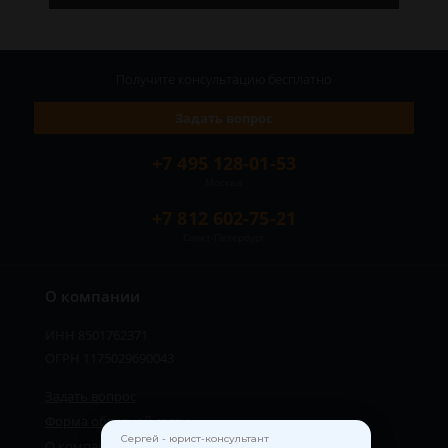
Получите консультацию
бесплатно
Задать вопрос
+7 495 128-01-53
Москва
+7 812 602-75-21
Санкт-Петербург
О компании
ИНН 8501762371
ОГРН 1175029690043
Задать вопрос
Форма обратной связи
Сергей - юрист-консультант
О компании