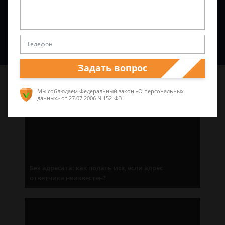
Спросить юриста
Задать вопрос
Последние статьи
Мы соблюдаем Федеральный закон «О персональных
данных»
от 27.07.2006 N 152-ФЗ
Без адресата: как подать иск, если адрес
ответчика неизвестен?