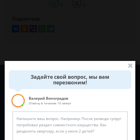
0
0
Поделиться:
Задайте вопрос и юрист ответит вам через
5 минут
!
Задайте свой вопрос, мы вам
перезвоним!
Валерий Виноградов
Отвечу в течение 10 минут