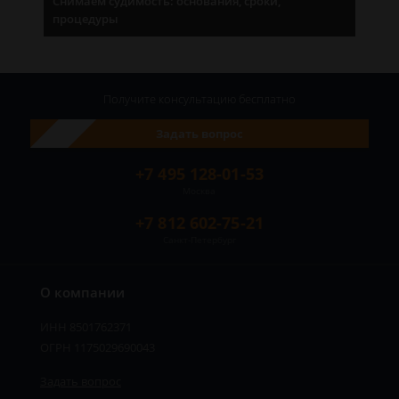
Снимаем судимость: основания, сроки,
процедуры
Получите консультацию
бесплатно
Задать вопрос
+7 495 128-01-53
Москва
+7 812 602-75-21
Санкт-Петербург
О компании
ИНН 8501762371
ОГРН 1175029690043
Задать вопрос