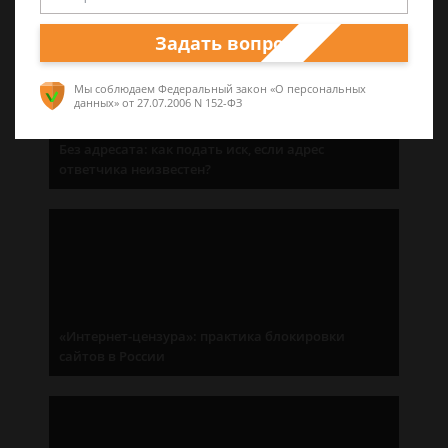
Задать вопрос
Мы соблюдаем Федеральный закон «О персональных
данных»
от 27.07.2006 N 152-ФЗ
Без адресата: как подать иск, если адрес
ответчика неизвестен?
«Интернет-цензура»: практика блокировки
сайтов в России